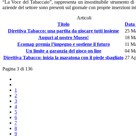
“La Voce del Tabaccaio”, rappresenta un insostituibile strumento di c
aziende del settore sono presenti sul giornale con proprie inserzioni in
Articoli
Titolo
Data 
Direttiva Tabacco: una partita da giocare tutti insieme
25 M
Auguri al nostro Museo!
18 M
Ecomap premia l’impegno e sostiene il futuro
11 M
Un limite a garanzia del gioco on line
04 M
Direttiva Tabacco: inizia la maratona con il piede sbagliato
27 Ap
Pagina 3 di 136
1
2
3
4
5
6
7
8
9