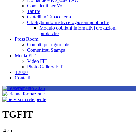
Domande e Risposte FAQ
Consulenti per Voi
Tariffe
Cartelli in Tabaccheria
Obblighi informativi erogazioni pubbliche
Modulo obblighi Informativi erogazioni
pubbliche
Press Room
Contatti per i giornalisti
Comunicati Stampa
Media FIT
Video FIT
Photo Gallery FIT
T2000
Contatti
TGFIT
4:26