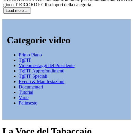
gioco T RICORDI: Gli scioperi della categoria
Load more ...
Categorie video
Primo Piano
TgFIT
Videomessaggi del Presidente
TgFIT Approfondimenti
TgFIT Speciali
Eventi & Manifestazioni
Documentari
Tutorial
Varie
Palinsesto
La Voce del Tabaccaio