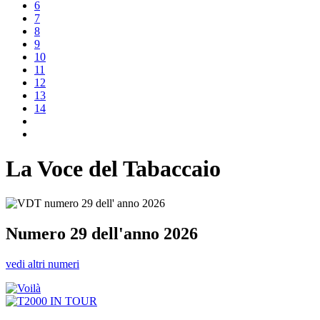
6
7
8
9
10
11
12
13
14
La Voce del Tabaccaio
Numero 29 dell'anno 2026
vedi altri numeri