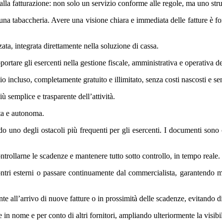
lla fatturazione: non solo un servizio conforme alle regole, ma uno str
er una tabaccheria. Avere una visione chiara e immediata delle fatture è f
ta, integrata direttamente nella soluzione di cassa.
rtare gli esercenti nella gestione fiscale, amministrativa e operativa d
o incluso, completamente gratuito e illimitato, senza costi nascosti e senz
 semplice e trasparente dell’attività.
ata e autonoma.
uno degli ostacoli più frequenti per gli esercenti. I documenti sono orga
controllarne le scadenze e mantenere tutto sotto controllo, in tempo reale.
ontri esterni o passare continuamente dal commercialista, garantendo m
te all’arrivo di nuove fatture o in prossimità delle scadenze, evitando d
n nome e per conto di altri fornitori, ampliando ulteriormente la visibili