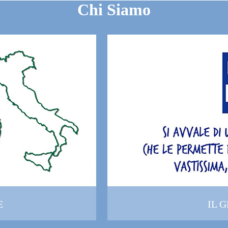
Chi Siamo
E
IL 