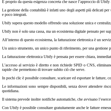
È proprio da questa esigenza concreta che nasce l’approccio di Ubify a
La gestione della contabilità è infatti uno degli aspetti più delicati p
e poco integrati.
Ubify supera questo modello offrendo una soluzione unica e centralizza
Ubify non è solo una cassa, ma un ecosistema digitale pensato per suppo
All’interno di questo ecosistema, la fatturazione elettronica è un servizi
Un unico strumento, un unico punto di riferimento, per una gestione più
La fatturazione elettronica Ubify è pensata per essere chiara, immedi
L’accesso al servizio è diretto e non richiede SPID o CNS, eliminando 
rapide che permettono di trovare subito ciò che serve.
In pochi clic è possibile consultare, scaricare ed esportare le fatture, 
Le informazioni sono sempre disponibili, senza dover attendere risc
quotidiana.
Il sistema prevede inoltre notifiche automatiche, che avvisano l’esercen
Con Ubify è possibile consultare gratuitamente anche le fatture emesse i