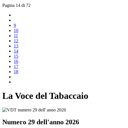
Pagina 14 di 72
9
10
11
12
13
14
15
16
17
18
La Voce del Tabaccaio
Numero 29 dell'anno 2026