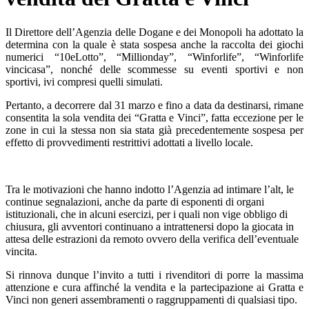
Il Direttore dell’Agenzia delle Dogane e dei Monopoli ha adottato la
determina con la quale è stata sospesa anche la raccolta dei giochi
numerici “10eLotto”, “Millionday”, “Winforlife”, “Winforlife
vincicasa”, nonché delle scommesse su eventi sportivi e non
sportivi, ivi compresi quelli simulati.
Pertanto, a decorrere dal 31 marzo e fino a data da destinarsi, rimane
consentita la sola vendita dei “Gratta e Vinci”, fatta eccezione per le
zone in cui la stessa non sia stata già precedentemente sospesa per
effetto di provvedimenti restrittivi adottati a livello locale.
Tra le motivazioni che hanno indotto l’Agenzia ad intimare l’alt, le
continue segnalazioni, anche da parte di esponenti di organi
istituzionali, che in alcuni esercizi, per i quali non vige obbligo di
chiusura, gli avventori continuano a intrattenersi dopo la giocata in
attesa delle estrazioni da remoto ovvero della verifica dell’eventuale
vincita.
Si rinnova dunque l’invito a tutti i rivenditori di porre la massima
attenzione e cura affinché la vendita e la partecipazione ai Gratta e
Vinci non generi assembramenti o raggruppamenti di qualsiasi tipo.